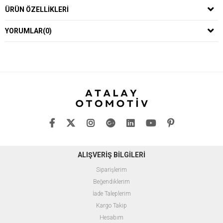
ÜRÜN ÖZELLIKLERI
YORUMLAR
(0)
ALIŞVERİŞ BİLGİLERİ
Siparişlerim
Beğendiklerim
İade Taleplerim
Kargo Takip
Hesabım