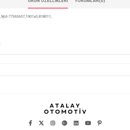
ÜRÜN ÖZELLIKLERI
YORUMLAR
(0)
lo 1,9jtd-77363657,1901a3,818011,
.