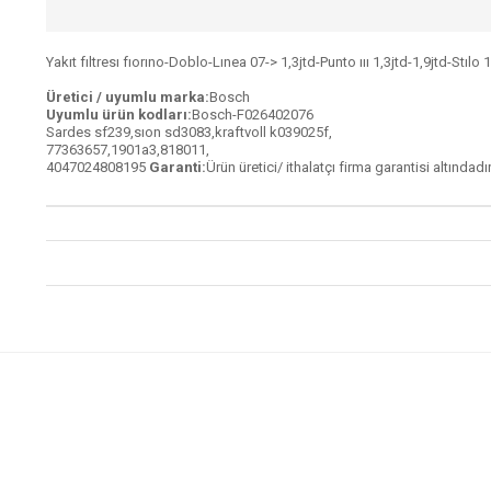
Yakıt fıltresı fıorıno-Doblo-Lınea 07-> 1,3jtd-Punto ııı 1,3jtd-1,9jtd-Stı
Üretici / uyumlu marka:
Bosch
Uyumlu ürün kodları:
Bosch-F026402076
Sardes sf239,sıon sd3083,kraftvoll k039025f,
77363657,1901a3,818011,
4047024808195
Garanti:
Ürün üretici/ ithalatçı firma garantisi altındadır