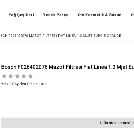
Yağ Çeşitleri
Yedek Parça
Oto Kozmetik & Bakım
O
SCH F026402076 MAZOT FILTRESI FIAT LINEA 1.3 MJET EURO 5 GRANDE
Bosch F026402076 Mazot Filtresi Fiat Linea 1.3 Mjet E
Yetkili Bayiden Orijinal Ürün
Ürün stoklarımızda 