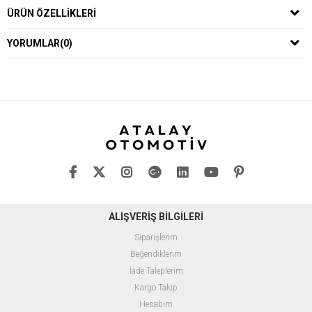
ÜRÜN ÖZELLIKLERI
YORUMLAR
(0)
ALIŞVERİŞ BİLGİLERİ
Siparişlerim
Beğendiklerim
İade Taleplerim
Kargo Takip
Hesabım